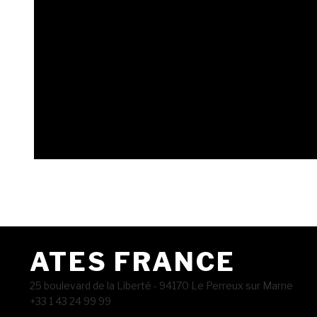
ATES FRANCE
25 boulevard de la Liberté - 94170 Le Perreux sur Marne
+33 1 43 24 99 99