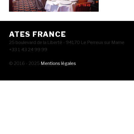
ATES FRANCE
25 boulevard de la Liberté - 94170 Le Perreux sur Marne
+33 1 43 24 99 99
© 2016 - 2025
Mentions légales